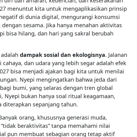
 diri dari amarah, kebencian, dan keserakahan
27 menuntut kita untuk mengaplikasikan prinsip
 negatif di dunia digital, mengurangi konsumsi
k dengan sesama. Jika hanya menahan aktivitas
yepi bisa hilang, dan hari yang sakral berubah
i adalah
dampak sosial dan ekologisnya
. Jalanan
si cahaya, dan udara yang lebih segar adalah efek
2027 bisa menjadi ajakan bagi kita untuk menilai
ungan. Nyepi mengingatkan bahwa jeda dari
f bagi bumi, yang selaras dengan tren global
, Nyepi bukan hanya soal ritual keagamaan,
sa diterapkan sepanjang tahun.
Banyak orang, khususnya generasi muda,
tidak beraktivitas” tanpa memahami nilai
sial pun membuat sebagian orang tetap aktif