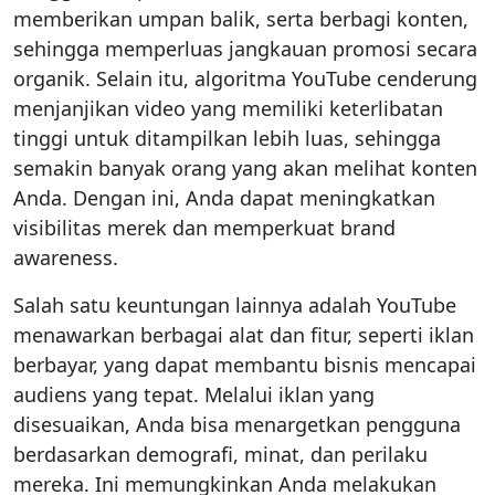
memberikan umpan balik, serta berbagi konten,
sehingga memperluas jangkauan promosi secara
organik. Selain itu, algoritma YouTube cenderung
menjanjikan video yang memiliki keterlibatan
tinggi untuk ditampilkan lebih luas, sehingga
semakin banyak orang yang akan melihat konten
Anda. Dengan ini, Anda dapat meningkatkan
visibilitas merek dan memperkuat brand
awareness.
Salah satu keuntungan lainnya adalah YouTube
menawarkan berbagai alat dan fitur, seperti iklan
berbayar, yang dapat membantu bisnis mencapai
audiens yang tepat. Melalui iklan yang
disesuaikan, Anda bisa menargetkan pengguna
berdasarkan demografi, minat, dan perilaku
mereka. Ini memungkinkan Anda melakukan