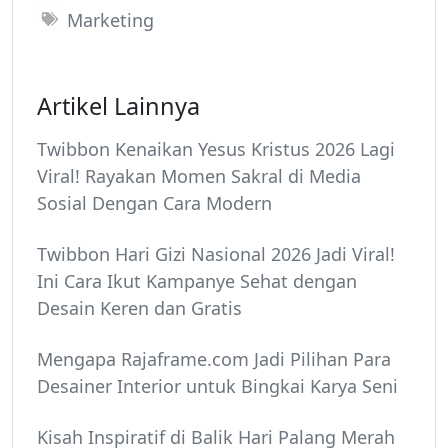
Marketing
Artikel Lainnya
Twibbon Kenaikan Yesus Kristus 2026 Lagi
Viral! Rayakan Momen Sakral di Media
Sosial Dengan Cara Modern
Twibbon Hari Gizi Nasional 2026 Jadi Viral!
Ini Cara Ikut Kampanye Sehat dengan
Desain Keren dan Gratis
Mengapa Rajaframe.com Jadi Pilihan Para
Desainer Interior untuk Bingkai Karya Seni
Kisah Inspiratif di Balik Hari Palang Merah