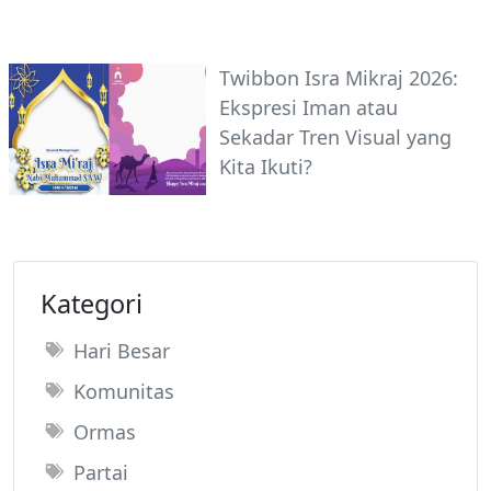
Twibbon Isra Mikraj 2026:
Ekspresi Iman atau
Sekadar Tren Visual yang
Kita Ikuti?
Kategori
Hari Besar
Komunitas
Ormas
Partai