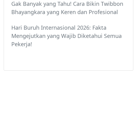
Gak Banyak yang Tahu! Cara Bikin Twibbon
Bhayangkara yang Keren dan Profesional
Hari Buruh Internasional 2026: Fakta
Mengejutkan yang Wajib Diketahui Semua
Pekerja!