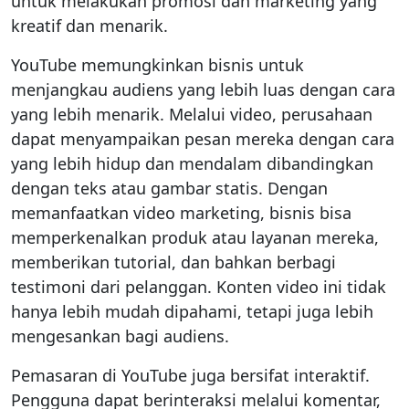
untuk melakukan promosi dan marketing yang
kreatif dan menarik.
YouTube memungkinkan bisnis untuk
menjangkau audiens yang lebih luas dengan cara
yang lebih menarik. Melalui video, perusahaan
dapat menyampaikan pesan mereka dengan cara
yang lebih hidup dan mendalam dibandingkan
dengan teks atau gambar statis. Dengan
memanfaatkan video marketing, bisnis bisa
memperkenalkan produk atau layanan mereka,
memberikan tutorial, dan bahkan berbagi
testimoni dari pelanggan. Konten video ini tidak
hanya lebih mudah dipahami, tetapi juga lebih
mengesankan bagi audiens.
Pemasaran di YouTube juga bersifat interaktif.
Pengguna dapat berinteraksi melalui komentar,