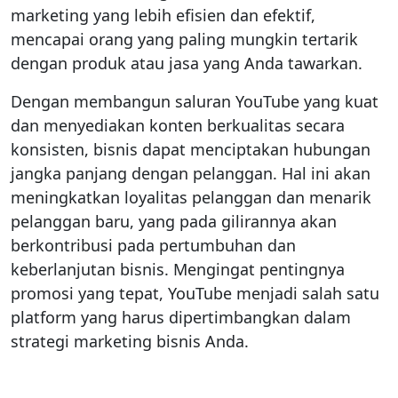
marketing yang lebih efisien dan efektif,
mencapai orang yang paling mungkin tertarik
dengan produk atau jasa yang Anda tawarkan.
Dengan membangun saluran YouTube yang kuat
dan menyediakan konten berkualitas secara
konsisten, bisnis dapat menciptakan hubungan
jangka panjang dengan pelanggan. Hal ini akan
meningkatkan loyalitas pelanggan dan menarik
pelanggan baru, yang pada gilirannya akan
berkontribusi pada pertumbuhan dan
keberlanjutan bisnis. Mengingat pentingnya
promosi yang tepat, YouTube menjadi salah satu
platform yang harus dipertimbangkan dalam
strategi marketing bisnis Anda.