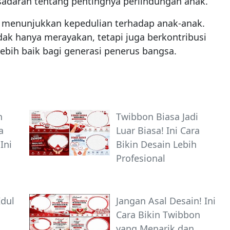
adaran tentang pentingnya perlindungan anak.
menunjukkan kepedulian terhadap anak-anak.
ak hanya merayakan, tetapi juga berkontribusi
bih baik bagi generasi penerus bangsa.
n
Twibbon Biasa Jadi
a
Luar Biasa! Ini Cara
Ini
Bikin Desain Lebih
Profesional
Idul
Jangan Asal Desain! Ini
a
Cara Bikin Twibbon
yang Menarik dan