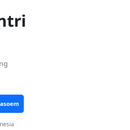
ntri
ung
-masoem
nesia