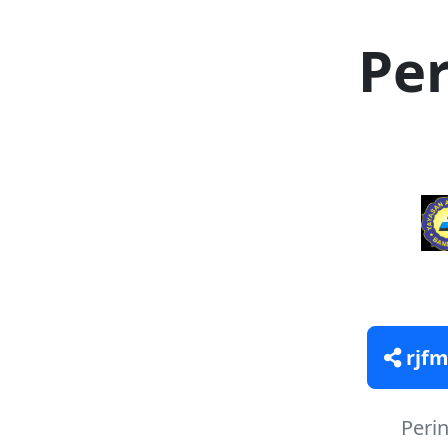
Per
rjfm
Peri