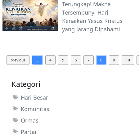
Terungkap! Makna
Tersembunyi Hari
Kenaikan Yesus Kristus
yang Jarang Dipahami
previous
...
4
5
6
7
8
9
10
Kategori
Hari Besar
Komunitas
Ormas
Partai